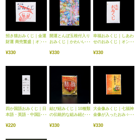
招き猫おみくじ｜金運
開運とんぼ玉根付入り
幸福おみくじ｜しあわ
財運 商売繁盛｜オン
おみくじ｜かわいいお
せのおみくじ｜オンラ
ライン授与所 No.234
みくじ｜オンライン授
イン授与所 No.237
¥330
¥330
¥330
与所 No.239
四か国語おみくじ｜日
結び紐みくじ｜10種類
大金像みくじ｜七福神
本語・英語・中国語・
の伝統的な組み紐が入
金像が入ったおみくじ
韓国語｜オンライン授
ったおみくじ｜オンラ
｜オンライン授与所
¥220
¥330
¥330
与所 No.240
イン授与所 No.489
No.488