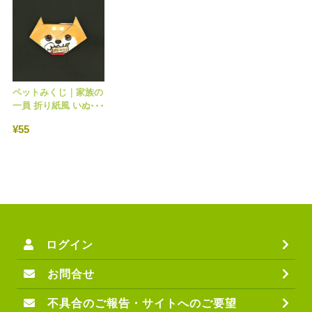
ペットみくじ｜家族の
一員 折り紙風 いぬみ
くじ ねこみくじ｜オ
¥55
ンライン授与所
No.411
ログイン
お問合せ
不具合のご報告・サイトへのご要望