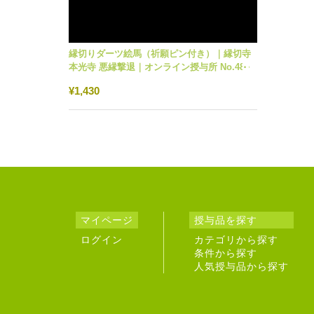
縁切りダーツ絵馬（祈願ピン付き）｜縁切寺
本光寺 悪縁撃退｜オンライン授与所 No.482
¥1,430
マイページ
授与品を探す
ログイン
カテゴリから探す
条件から探す
人気授与品から探す