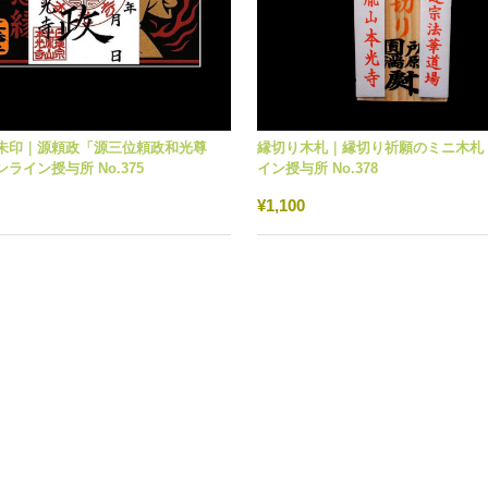
朱印｜源頼政「源三位頼政和光尊
縁切り木札｜縁切り祈願のミニ木札
ライン授与所 No.375
イン授与所 No.378
¥1,100