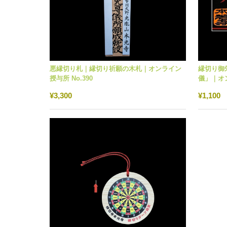
悪縁切り札｜縁切り祈願の木札｜オンライン
縁切り御
授与所 No.390
儀」｜オン
¥3,300
¥1,100