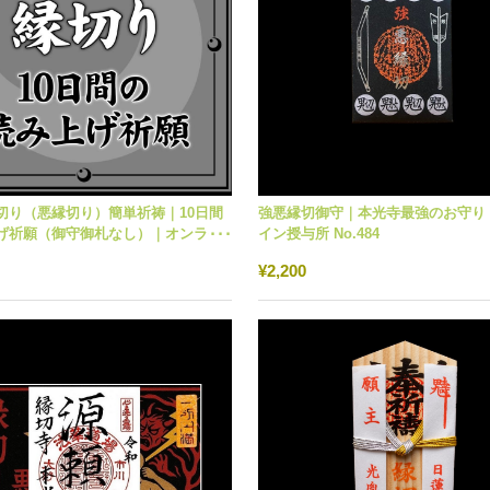
切り（悪縁切り）簡単祈祷｜10日間
強悪縁切御守｜本光寺最強のお守り
げ祈願（御守御札なし）｜オンライ
イン授与所 No.484
¥2,200