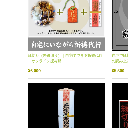
縁切り（悪縁切り）｜自宅でできる祈祷代行
自宅で縁
｜オンライン授与所
の読み上
ン授与所
¥6,000
¥5,500