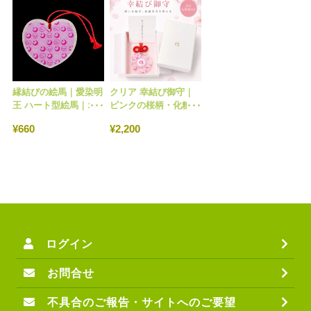
縁結びの絵馬｜愛染明
クリア 幸結び御守｜
王 ハート型絵馬｜オ
ピンクの桜柄・化粧箱
ンライン授与所
付き｜オンライン授与
¥660
¥2,200
No.204
所 No.487
ログイン
お問合せ
不具合のご報告・サイトへのご要望