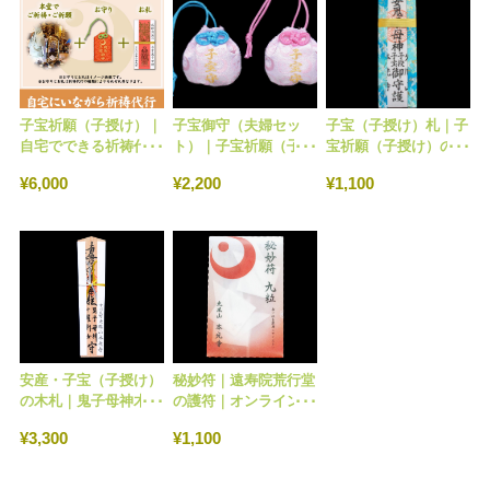
子宝祈願（子授け）｜
子宝御守（夫婦セッ
子宝（子授け）札｜子
自宅でできる祈祷代行
ト）｜子宝祈願（子授
宝祈願（子授け）のお
｜オンライン授与所
け）のお守り｜オンラ
札｜オンライン授与所
¥6,000
¥2,200
¥1,100
イン授与所 No.105
No.14
安産・子宝（子授け）
秘妙符｜遠寿院荒行堂
の木札｜鬼子母神木札
の護符｜オンライン授
｜オンライン授与所
与所 No.12
¥3,300
¥1,100
No.31