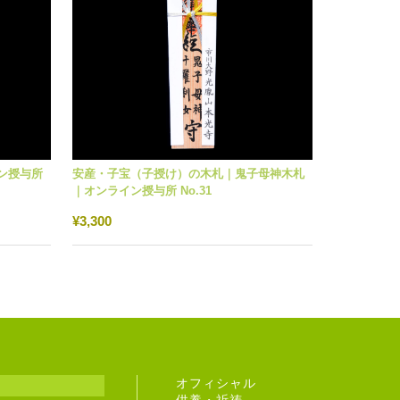
ン授与所
安産・子宝（子授け）の木札｜鬼子母神木札
｜オンライン授与所 No.31
¥3,300
オフィシャル
供養・祈祷