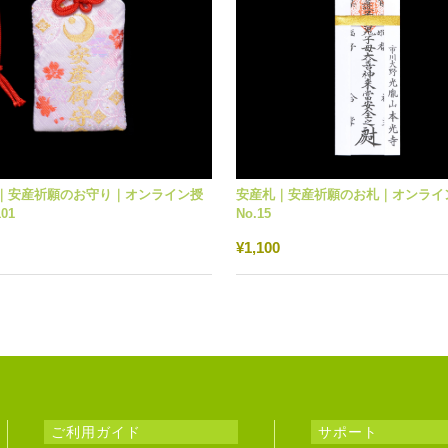
｜安産祈願のお守り｜オンライン授
安産札｜安産祈願のお札｜オンライ
01
No.15
¥1,100
ご利用ガイド
サポート