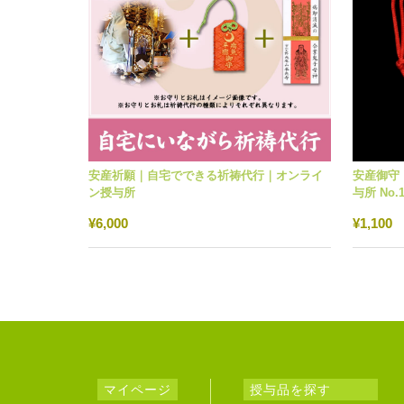
安産祈願｜自宅でできる祈祷代行｜オンライ
安産御守
ン授与所
与所 No.1
¥6,000
¥1,100
マイページ
授与品を探す