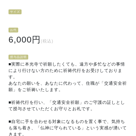
サイズ
お代
6,000円
(税込)
授与品説明
■実際に本光寺で祈願したくても、遠方や多忙などの事情
により行けない方のために祈祷代行をお受けしておりま
す。
あなたの願いを、あなたに代わって、住職が「交通安全祈
願」をご祈祷いたします。
■祈祷代行を行い、「交通安全祈願」のご守護の証しとし
て授与させていただくお守りとお札です。
■自宅に手を合わせる対象になるものを置く事で、気持ち
も落ち着き、「仏神に守られている」という実感が湧いて
きます。