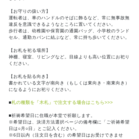
【お守りの扱い方】
運転者は、車のハンドルのそばに飾るなど、常に無事故無
違反を意識できるようなところに置いてください。
歩行者は、幼稚園や保育園の通園バッグ、小学校のランド
セル、通勤カバンに結ぶなど、常に持ち歩いてください。
【お札を祀る場所】
神棚、寝室、リビングなど。目線よりも高い位置にお祀り
ください。
【お札を貼る向き】
書かれている文字が南向き（もしくは東向き・南東向き）
になるようにお祀りください。
■
札の種類を「木札」で注文する場合はこちら>>>
■祈祷希望日に住職が本堂で祈願します。
※希望日は、決済方法選択ページの備考欄に「ご祈祷希望
日は○月○日」とご記入ください。
※6日以内（注文日を含む）の希望日はお受けできませ