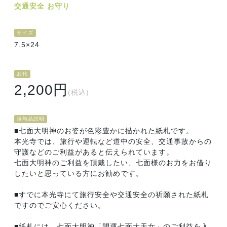
交通安全 お守り
サイズ
7.5×24
お代
2,200円
(税込)
授与品説明
■七面大明神のお姿が色彩豊かに描かれた紙札です。
本光寺では、旅行や運転など道中の安全、交通事故からの
守護などのご利益があると伝えられています。
七面大明神のご利益を頂戴したい、七面様のお力をお借り
したいと思っている方にお勧めです。
■すでに本光寺にて旅行安全や交通安全の祈願された紙札
ですのでご安心ください。
■紙札には、七面大明神「開運七面大天女」のご利益を入